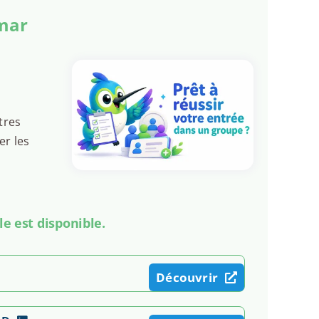
imar
tres
er les
le est disponible.
Découvrir