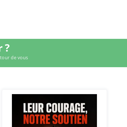
 ?
utour de vous