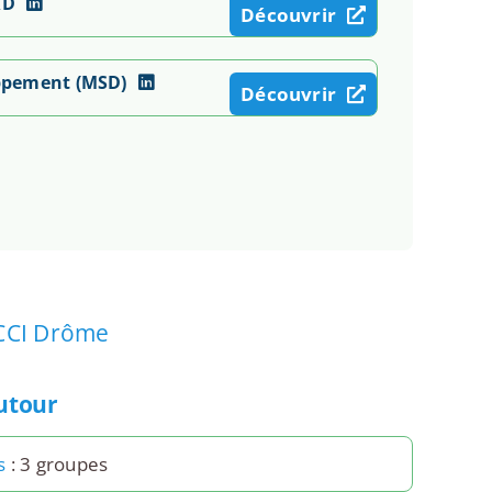
RD
Découvrir
ppement (MSD)
Découvrir
CCI Drôme
autour
s
: 3 groupes