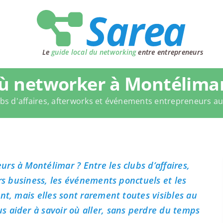
Le
guide local du networking
entre entrepreneurs
ù networker à Montélimar
bs d'affaires, afterworks et événements entrepreneurs a
rs à Montélimar ? Entre les clubs d’affaires,
ers business, les événements ponctuels et les
nt, mais elles sont rarement toutes visibles au
 aider à savoir où aller, sans perdre du temps