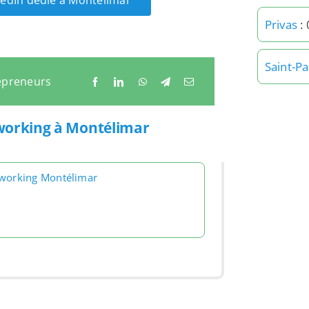
nkedIn dédié à Montélimar
Privas
:
Saint-P
epreneurs
tworking à Montélimar
working Montélimar