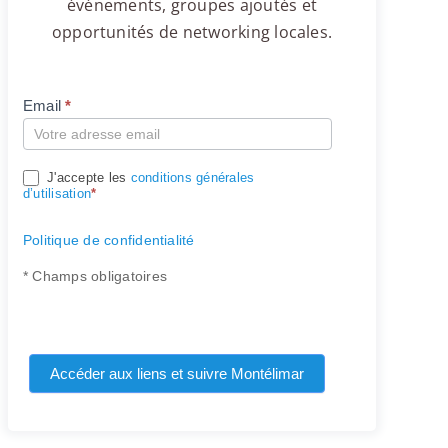
événements, groupes ajoutés et
opportunités de networking locales.
Email
*
Compte
J'accepte les
conditions générales
d’utilisation
*
Politique de confidentialité
* Champs obligatoires
Accéder aux liens et suivre Montélimar