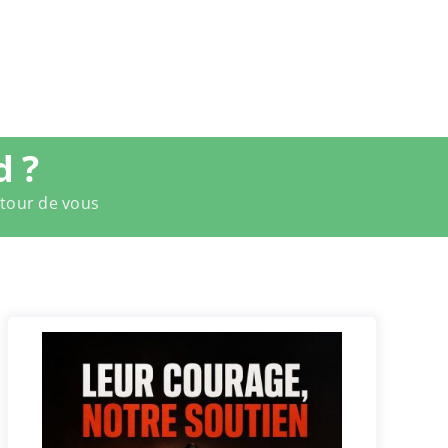
d ?
utour de vous