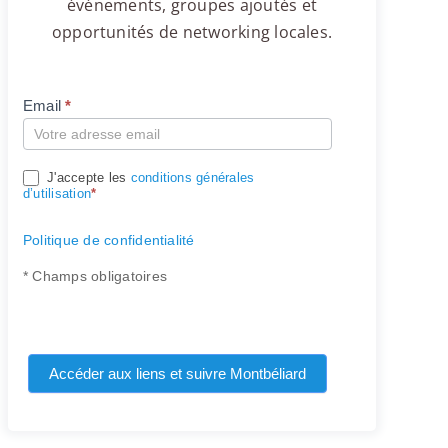
événements, groupes ajoutés et
opportunités de networking locales.
Email
*
Compte
J'accepte les
conditions générales
d’utilisation
*
Politique de confidentialité
* Champs obligatoires
Accéder aux liens et suivre Montbéliard