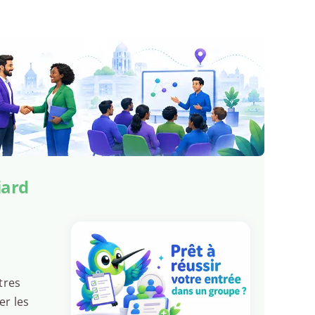
iard
tres
er les