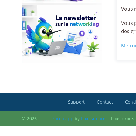
Vous r
Vous p
des g
Me con
Support
Contact
Condi
© 2026
Sarea.app
by
Pixelsquare
|
Tous droits