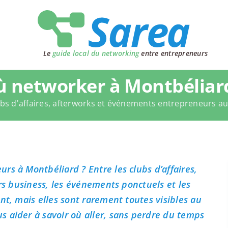
Le
guide local du networking
entre entrepreneurs
 networker à Montbéliar
bs d'affaires, afterworks et événements entrepreneurs a
rs à Montbéliard ? Entre les clubs d’affaires,
ers business, les événements ponctuels et les
nt, mais elles sont rarement toutes visibles au
 aider à savoir où aller, sans perdre du temps