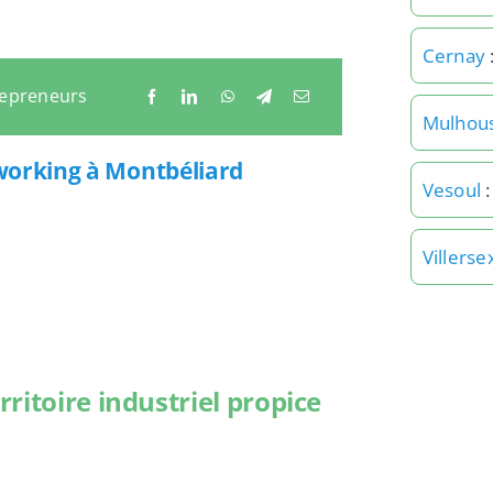
Cernay
repreneurs
Mulhou
tworking à Montbéliard
Vesoul
:
Villerse
ritoire industriel propice