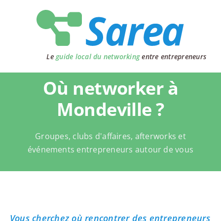
Passer
au
contenu
Le
guide local du networking
entre entrepreneurs
Où networker à
Mondeville ?
Groupes, clubs d'affaires, afterworks et
événements entrepreneurs autour de vous
Vous cherchez où rencontrer des entrepreneurs