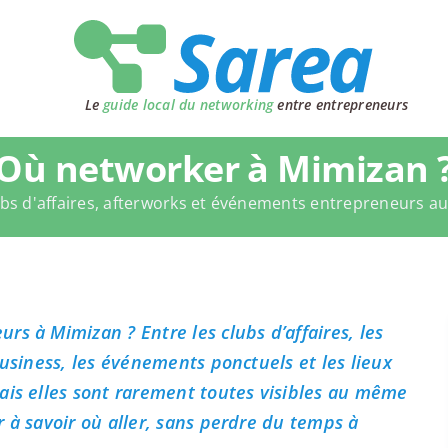
Le
guide local du networking
entre entrepreneurs
Où networker à Mimizan 
bs d'affaires, afterworks et événements entrepreneurs a
s à Mimizan ? Entre les clubs d’affaires, les
business, les événements ponctuels et les lieux
ais elles sont rarement toutes visibles au même
 à savoir où aller, sans perdre du temps à