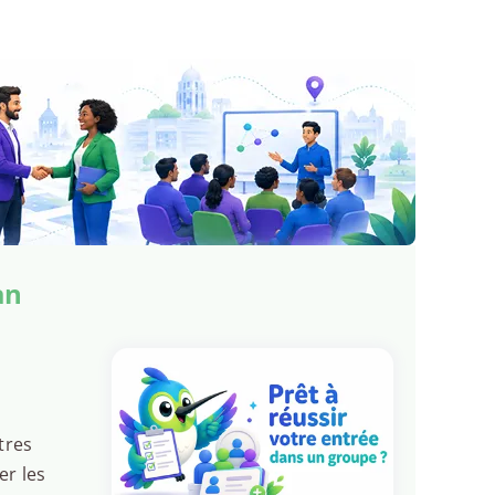
an
tres
er les