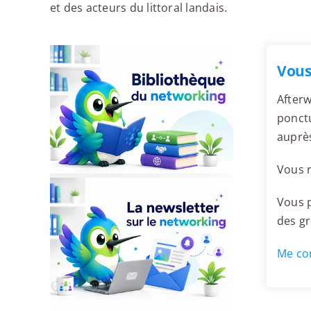
et des acteurs du littoral landais.
Vous
Afterw
ponctu
auprè
Vous r
Vous p
des g
Me con