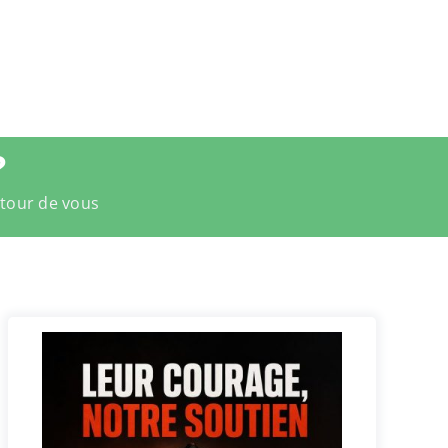
?
utour de vous