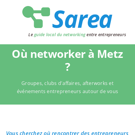
Passer
au
contenu
Le
guide local du networking
entre entrepreneurs
Où networker à Metz
?
Groupes, clubs d'affaires, afterworks et
événements entrepreneurs autour de vous
Vous cherchez où rencontrer des entrepreneurs