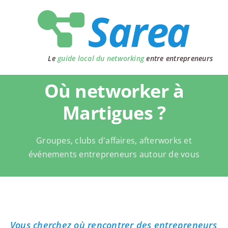
Passer
au
contenu
Le
guide local du networking
entre entrepreneurs
Où networker à
Martigues ?
Groupes, clubs d'affaires, afterworks et
événements entrepreneurs autour de vous
Vous cherchez où rencontrer des entrepreneurs