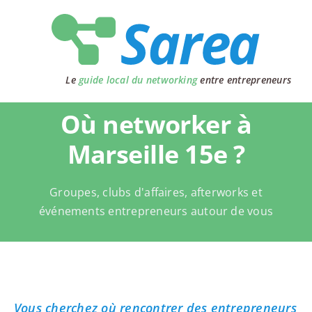
Passer
au
contenu
Le
guide local du networking
entre entrepreneurs
Où networker à
Marseille 15e ?
Groupes, clubs d'affaires, afterworks et
événements entrepreneurs autour de vous
Vous cherchez où rencontrer des entrepreneurs