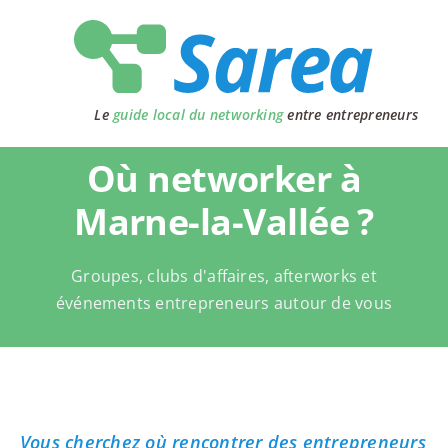
Passer
au
contenu
Le
guide local du networking
entre entrepreneurs
Où networker à
Marne-la-Vallée ?
Groupes, clubs d'affaires, afterworks et
événements entrepreneurs autour de vous
Vous cherchez où rencontrer des entrepreneurs