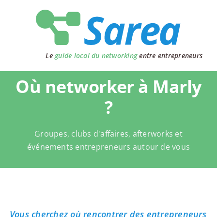
Passer
au
contenu
Le
guide local du networking
entre entrepreneurs
Où networker à Marly
?
Groupes, clubs d'affaires, afterworks et
événements entrepreneurs autour de vous
Vous cherchez où rencontrer des entrepreneurs