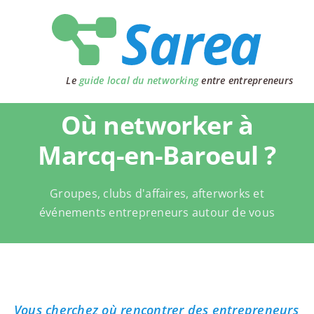
Passer
au
contenu
Le
guide local du networking
entre entrepreneurs
Où networker à
Marcq-en-Baroeul ?
Groupes, clubs d'affaires, afterworks et
événements entrepreneurs autour de vous
Vous cherchez où rencontrer des entrepreneurs