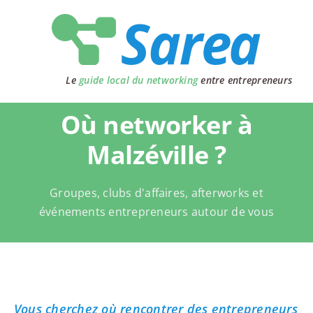
Passer
au
contenu
Le
guide local du networking
entre entrepreneurs
Où networker à
Malzéville ?
Groupes, clubs d'affaires, afterworks et
événements entrepreneurs autour de vous
Vous cherchez où rencontrer des entrepreneurs