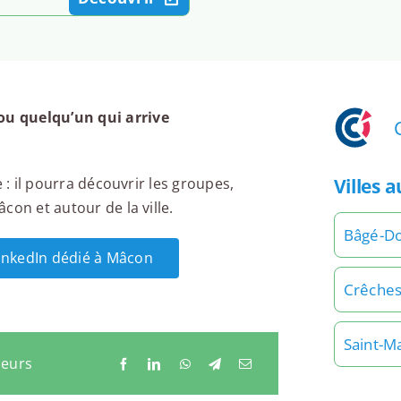
u quelqu’un qui arrive
Villes 
 : il pourra découvrir les groupes,
con et autour de la ville.
Bâgé-D
LinkedIn dédié à Mâcon
Crêches
Saint-M
neurs