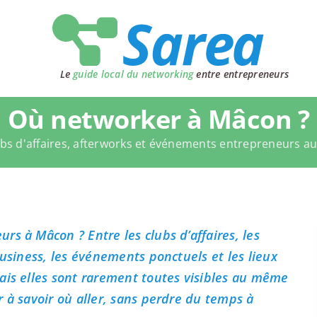
Le
guide local du networking
entre entrepreneurs
Où networker à Mâcon ?
bs d'affaires, afterworks et événements entrepreneurs a
s à Mâcon ? Entre les clubs d’affaires, les
business, les événements ponctuels et les lieux
ais elles sont rarement toutes visibles au même
 à savoir où aller, sans perdre du temps à