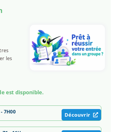
n
tres
er les
le est disponible.
 - 7H00
Découvrir