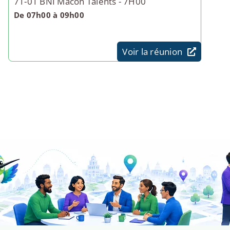
71-01 BNI Mâcon Talents - 7H00
De 07h00 à 09h00
Voir la réunion