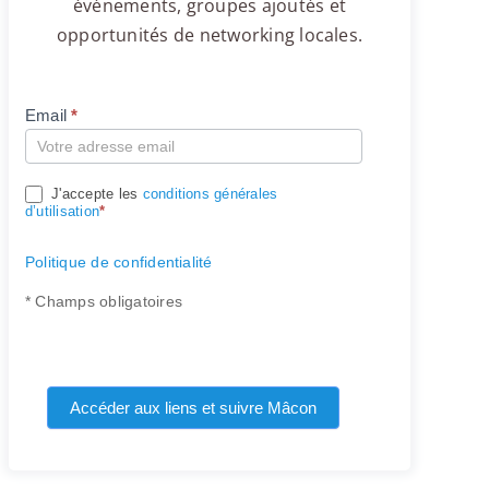
événements, groupes ajoutés et
opportunités de networking locales.
Email
*
Compte
J'accepte les
conditions générales
d’utilisation
*
Politique de confidentialité
* Champs obligatoires
Accéder aux liens et suivre Mâcon