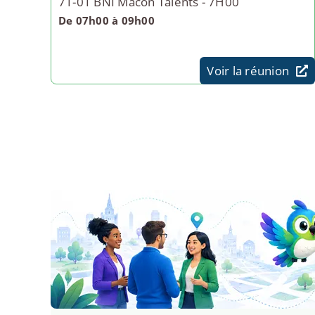
71-01 BNI Mâcon Talents - 7H00
De 07h00 à 09h00
Voir la réunion