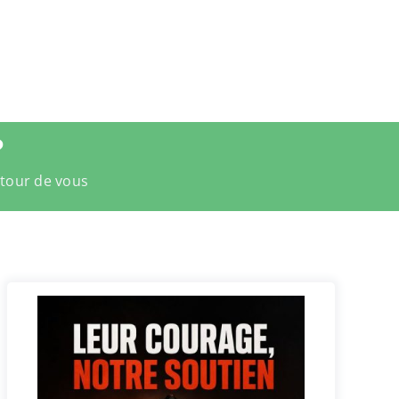
?
utour de vous