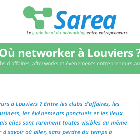
Le
guide local du networking
entre entrepreneurs
Où networker à Louviers 
bs d'affaires, afterworks et événements entrepreneurs a
s à Louviers ? Entre les clubs d’affaires, les
business, les événements ponctuels et les lieux
ais elles sont rarement toutes visibles au même
 à savoir où aller, sans perdre du temps à