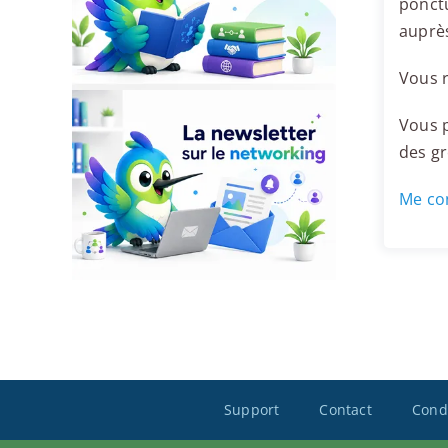
ponctu
auprès
Vous r
Vous p
des g
Me con
Support
Contact
Condi