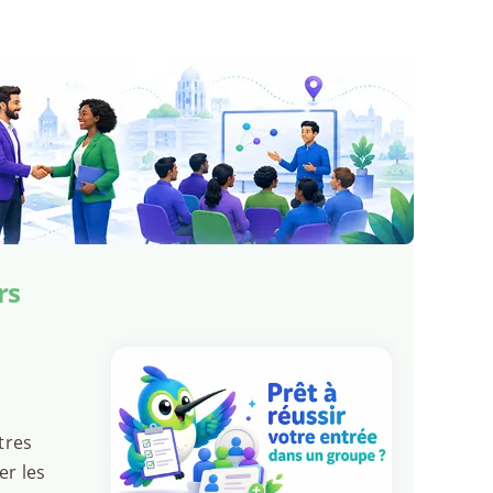
rs
tres
er les