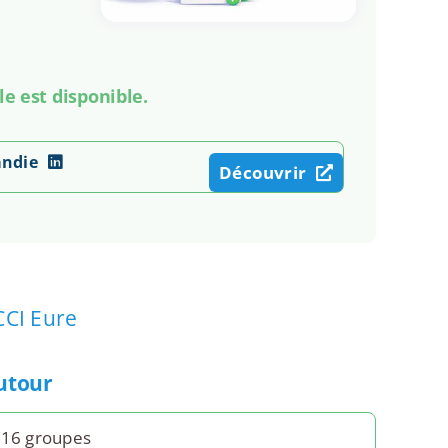
le est disponible.
andie
Découvrir
CCI Eure
autour
 16 groupes