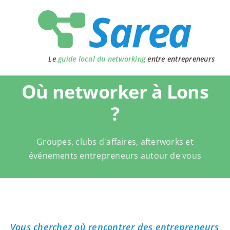
Passer
au
contenu
Le
guide local du networking
entre entrepreneurs
Où networker à Lons
?
Groupes, clubs d'affaires, afterworks et
événements entrepreneurs autour de vous
Vous cherchez où rencontrer des entrepreneurs