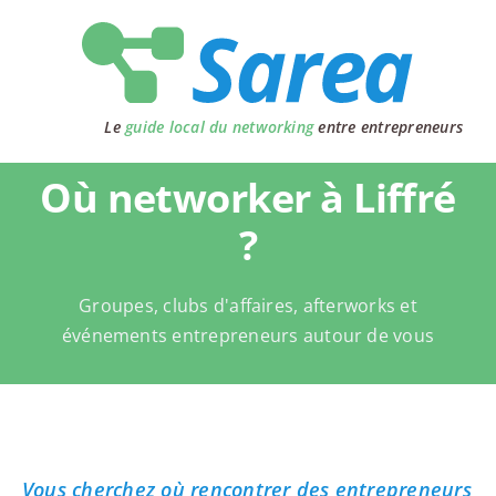
Passer
au
contenu
Le
guide local du networking
entre entrepreneurs
Où networker à Liffré
?
Groupes, clubs d'affaires, afterworks et
événements entrepreneurs autour de vous
Vous cherchez où rencontrer des entrepreneurs