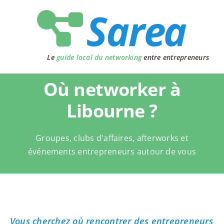
Passer
au
contenu
Le
guide local du networking
entre entrepreneurs
Où networker à
Libourne ?
Groupes, clubs d'affaires, afterworks et
événements entrepreneurs autour de vous
Vous cherchez où rencontrer des entrepreneurs