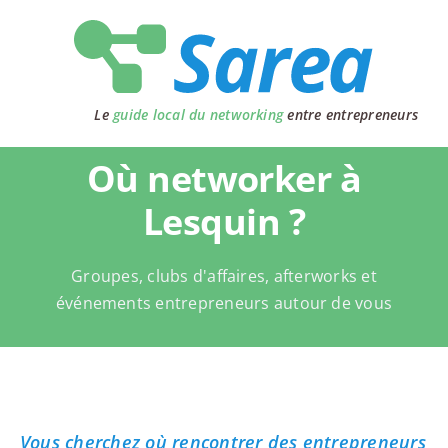
Passer
au
contenu
Le
guide local du networking
entre entrepreneurs
Où networker à
Lesquin ?
Groupes, clubs d'affaires, afterworks et
événements entrepreneurs autour de vous
Vous cherchez où rencontrer des entrepreneurs