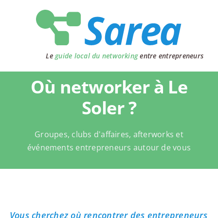
Passer
au
contenu
Le
guide local du networking
entre entrepreneurs
Où networker à Le
Soler ?
Groupes, clubs d'affaires, afterworks et
événements entrepreneurs autour de vous
Vous cherchez où rencontrer des entrepreneurs