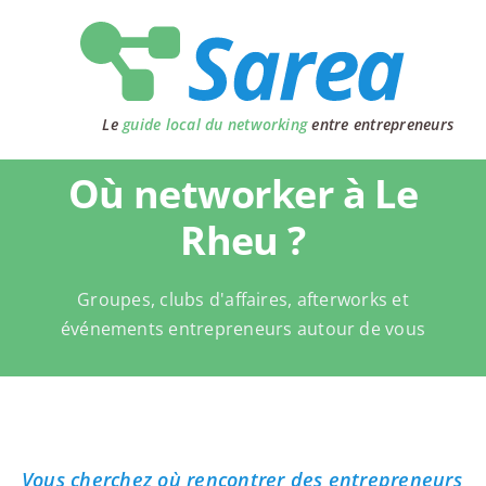
Passer
au
contenu
Le
guide local du networking
entre entrepreneurs
Où networker à Le
Rheu ?
Groupes, clubs d'affaires, afterworks et
événements entrepreneurs autour de vous
Vous cherchez où rencontrer des entrepreneurs