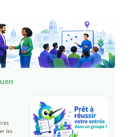
guen
tres
er les