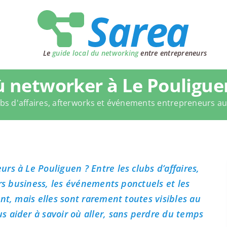
Le
guide local du networking
entre entrepreneurs
 networker à Le Pouligue
bs d'affaires, afterworks et événements entrepreneurs a
rs à Le Pouliguen ? Entre les clubs d’affaires,
ers business, les événements ponctuels et les
nt, mais elles sont rarement toutes visibles au
 aider à savoir où aller, sans perdre du temps