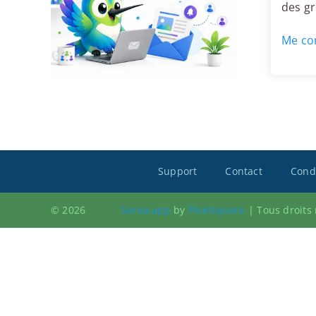
des g
Me con
Support
Contact
Condi
© 2026
Sarea.app
by
Pixelsquare
|
Tous droits