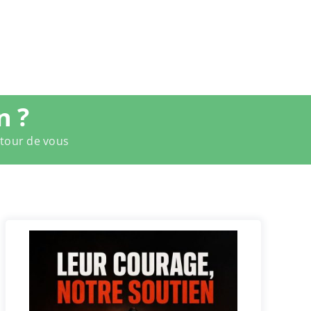
n ?
utour de vous