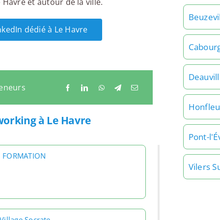
Havre et autour de la ville.
Beuzevi
inkedIn dédié à Le Havre
Cabour
Deauvil
reneurs
Honfleu
working à Le Havre
Pont-l'
 FORMATION
Vilers S
Village Socrate