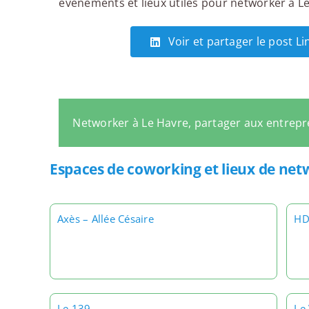
événements et lieux utiles pour networker à Le 
Voir et partager le post L
Networker à Le Havre, partager aux entrep
Espaces de coworking et lieux de net
Axès – Allée Césaire
HD
Le 139
Le 