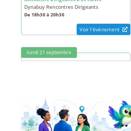
Dynabuy Rencontres Dirigeants
De 18h30 à 20h30
Voir l'événement
lundi 21 septembre
Lancement Café Le Havre 4 - Femmes &
Challenges
CCI Normandie
De 12h00 à 14h00
Voir l'événement
mercredi 14 octobre
Dîner des Dirigeants de PME