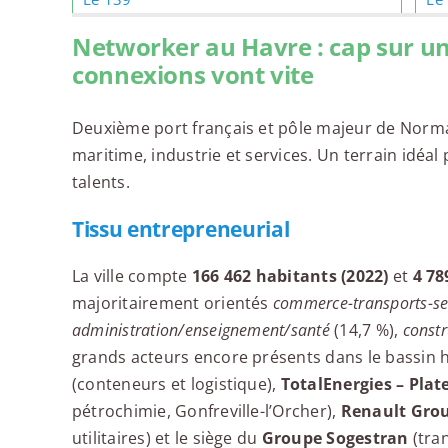
Networker au Havre : cap sur une
connexions vont vite
Deuxième port français et pôle majeur de Norma
Wojo – Novotel Centre Gare
maritime, industrie et services. Un terrain idéa
talents.
Tissu entrepreneurial
La ville compte
166 462 habitants (2022)
et
4 78
majoritairement orientés
commerce-transports-se
administration/enseignement/santé
(14,7 %),
constr
grands acteurs encore présents dans le bassin h
(conteneurs et logistique),
TotalEnergies – Pla
pétrochimie, Gonfreville-l’Orcher),
Renault Grou
utilitaires) et le siège du
Groupe Sogestran
(tran