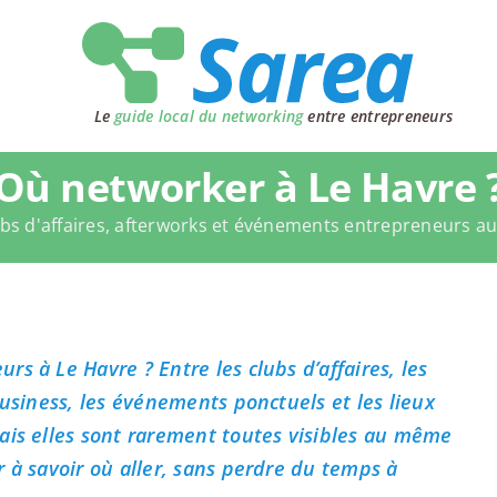
Le
guide local du networking
entre entrepreneurs
Où networker à Le Havre 
bs d'affaires, afterworks et événements entrepreneurs a
s à Le Havre ? Entre les clubs d’affaires, les
business, les événements ponctuels et les lieux
ais elles sont rarement toutes visibles au même
 à savoir où aller, sans perdre du temps à