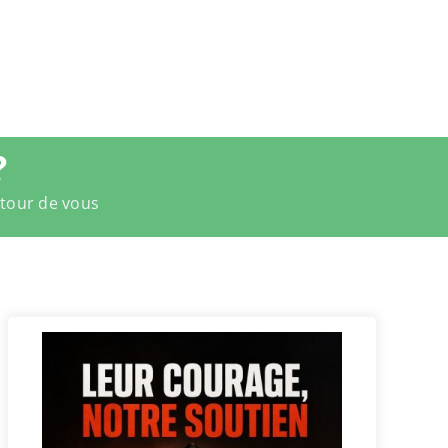
?
utour de vous