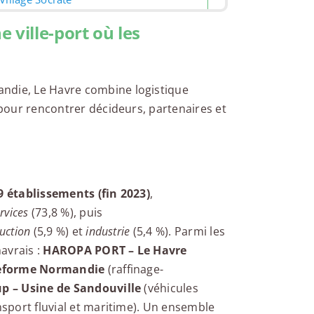
 ville-port où les
ndie, Le Havre combine logistique
l pour rencontrer décideurs, partenaires et
9 établissements (fin 2023)
,
rvices
(73,8 %), puis
uction
(5,9 %) et
industrie
(5,4 %). Parmi les
avrais :
HAROPA PORT – Le Havre
teforme Normandie
(raffinage-
p – Usine de Sandouville
(véhicules
sport fluvial et maritime). Un ensemble