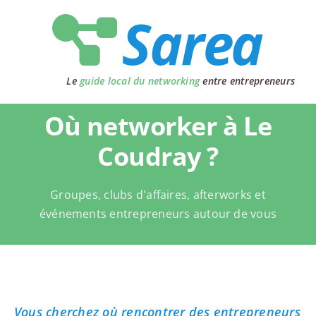
Passer
au
contenu
Le
guide local du networking
entre entrepreneurs
Où networker à Le
Coudray ?
Groupes, clubs d'affaires, afterworks et
événements entrepreneurs autour de vous
Vous cherchez où rencontrer des entrepreneurs