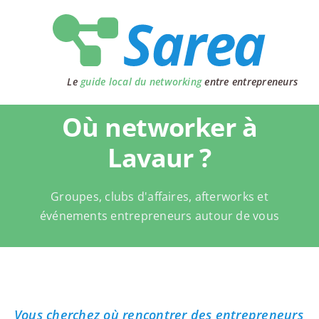
Passer
au
contenu
Le
guide local du networking
entre entrepreneurs
Où networker à
Lavaur ?
Groupes, clubs d'affaires, afterworks et
événements entrepreneurs autour de vous
Vous cherchez où rencontrer des entrepreneurs