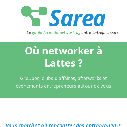
Passer
au
contenu
Le
guide local du networking
entre entrepreneurs
Où networker à
Lattes ?
Groupes, clubs d'affaires, afterworks et
événements entrepreneurs autour de vous
Vous cherchez où rencontrer des entrepreneurs