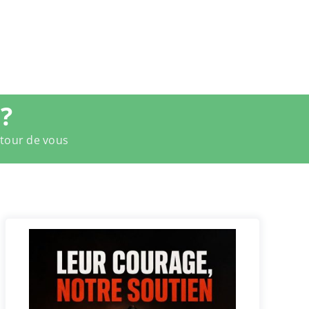
?
utour de vous