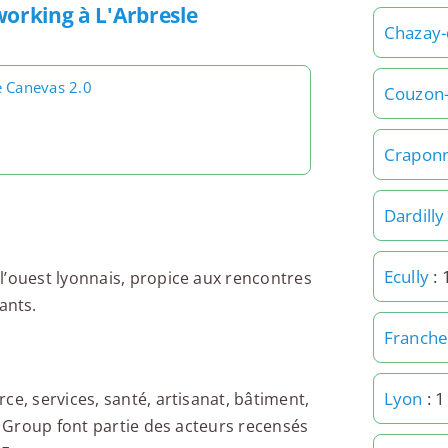
working à L'Arbresle
Chazay-
e Canevas 2.0
Couzon-
Crapon
Dardilly
Ecully
: 
l’ouest lyonnais, propice aux rencontres
ants.
Franchev
Lyon
: 
ce, services, santé, artisanat, bâtiment,
ss Group font partie des acteurs recensés