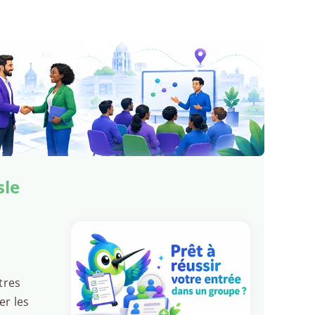
sle
tres
er les