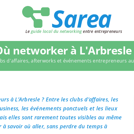
Le
guide local du networking
entre entrepreneurs
Où networker à L'Arbresle 
bs d'affaires, afterworks et événements entrepreneurs a
s à L’Arbresle ? Entre les clubs d’affaires, les
business, les événements ponctuels et les lieux
ais elles sont rarement toutes visibles au même
 à savoir où aller, sans perdre du temps à