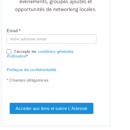
événements, groupes ajoutés et
opportunités de networking locales.
Email
*
Compte
J'accepte les
conditions générales
d’utilisation
*
Politique de confidentialité
* Champs obligatoires
Accéder aux liens et suivre L'Arbresle