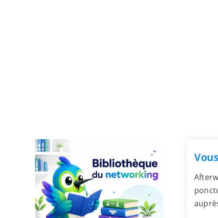
Vous
Afterw
ponctu
auprès