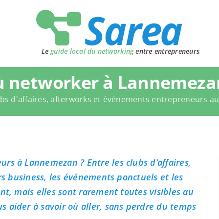
Le
guide local du networking
entre entrepreneurs
 networker à Lannemeza
bs d'affaires, afterworks et événements entrepreneurs a
rs à Lannemezan ? Entre les clubs d’affaires,
ers business, les événements ponctuels et les
nt, mais elles sont rarement toutes visibles au
 aider à savoir où aller, sans perdre du temps