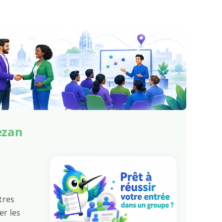
ezan
tres
er les