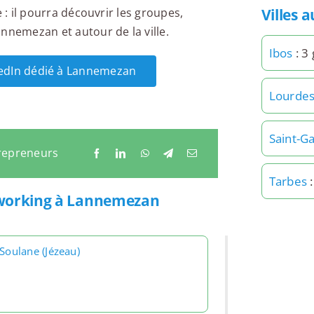
Villes 
 : il pourra découvrir les groupes,
nnemezan et autour de la ville.
Ibos
: 3
nkedIn dédié à Lannemezan
Lourde
Saint-G
repreneurs
Tarbes
:
etworking à Lannemezan
Soulane (Jézeau)