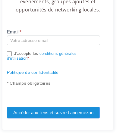
événements, groupes ajoutés et
opportunités de networking locales.
Email
*
Compte
J'accepte les
conditions générales
d’utilisation
*
Politique de confidentialité
* Champs obligatoires
Accéder aux liens et suivre Lannemezan