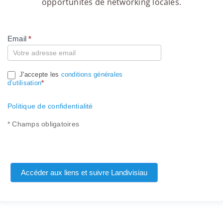
opportunités de networking locales.
Email
*
Compte
J'accepte les
conditions générales
d’utilisation
*
Politique de confidentialité
* Champs obligatoires
Accéder aux liens et suivre Landivisiau