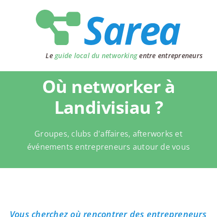
Passer
au
contenu
Le
guide local du networking
entre entrepreneurs
Où networker à
Landivisiau ?
Groupes, clubs d'affaires, afterworks et
événements entrepreneurs autour de vous
Vous cherchez où rencontrer des entrepreneurs