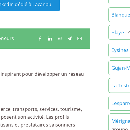
inkedIn dédié à Lacanau
Blanque
Blaye
: 
eneurs
Eysines
Gujan-M
e inspirant pour développer un réseau
La Test
Lespar
e, transports, services, tourisme,
posent son activité. Les profils
Mérign
sans et prestataires saisonniers.
groupe