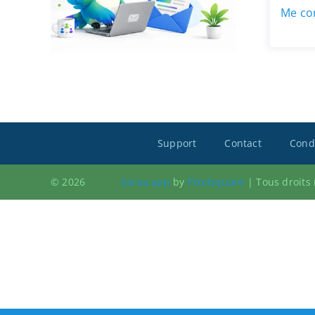
Me con
Support
Contact
Condi
© 2026
Sarea.app
by
Pixelsquare
|
Tous droits