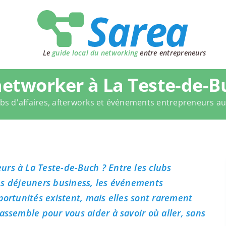
Le
guide local du networking
entre entrepreneurs
etworker à La Teste-de-B
bs d'affaires, afterworks et événements entrepreneurs a
rs à La Teste-de-Buch ? Entre les clubs
 les déjeuners business, les événements
portunités existent, mais elles sont rarement
assemble pour vous aider à savoir où aller, sans