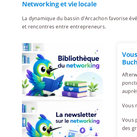
Networking et vie locale
La dynamique du bassin d’Arcachon favorise évé
et rencontres entre entrepreneurs.
Vous
Buch
Afterw
ponctu
auprè
Vous r
Vous p
des g