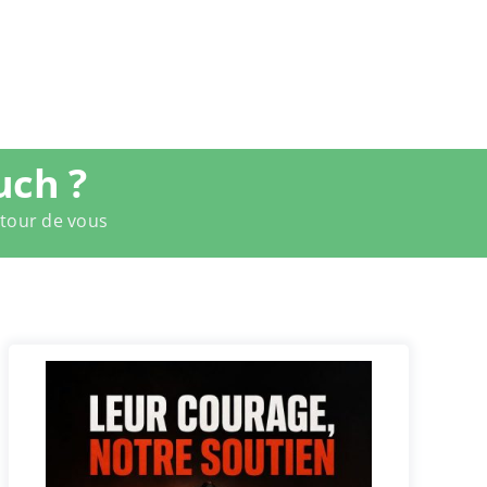
uch ?
utour de vous