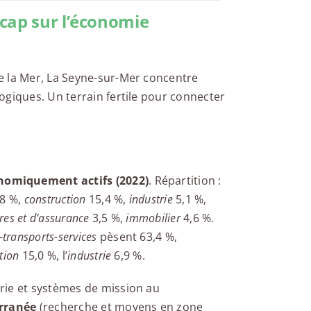
cap sur l’économie
e la Mer, La Seyne-sur-Mer concentre
ogiques. Un terrain fertile pour connecter
nomiquement actifs (2022)
. Répartition :
8 %,
construction
15,4 %,
industrie
5,1 %,
ères et d’assurance
3,5 %,
immobilier
4,6 %.
transports-services
pèsent 63,4 %,
tion
15,0 %, l’
industrie
6,9 %.
rie et systèmes de mission au
erranée
(recherche et moyens en zone