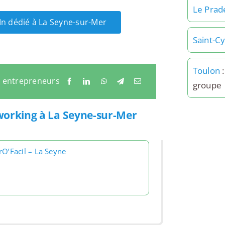
Le Prad
dIn dédié à La Seyne-sur-Mer
Saint-C
Toulon
:
x entrepreneurs
groupe
tworking à La Seyne-sur-Mer
rO’Facil – La Seyne