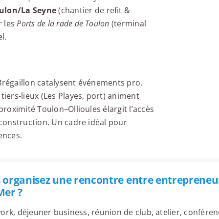
ulon/La Seyne
(chantier de refit &
r les
Ports de la rade de Toulon
(terminal
l.
 Brégaillon catalysent événements pro,
tiers-lieux (Les Playes, port) animent
proximité Toulon–Ollioules élargit l’accès
 construction. Un cadre idéal pour
ences.
 organisez une rencontre entre entrepreneur
Mer ?
ork, déjeuner business, réunion de club, atelier, confér