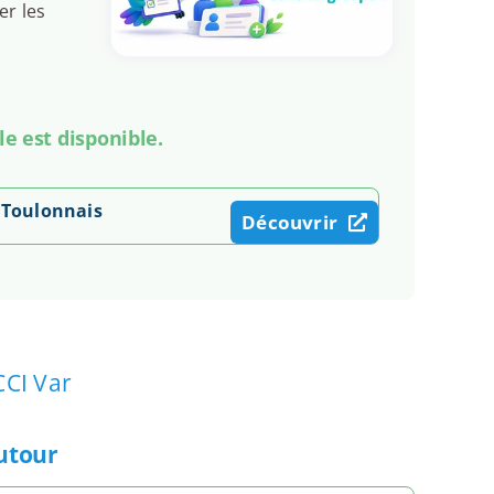
er les
le est disponible.
t Toulonnais
Découvrir
CCI Var
autour