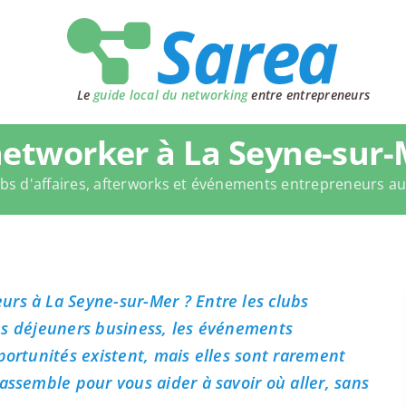
Le
guide local du networking
entre entrepreneurs
etworker à La Seyne-sur-
bs d'affaires, afterworks et événements entrepreneurs a
rs à La Seyne-sur-Mer ? Entre les clubs
 les déjeuners business, les événements
portunités existent, mais elles sont rarement
assemble pour vous aider à savoir où aller, sans