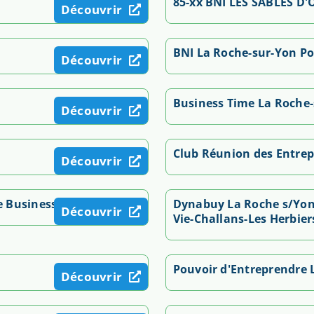
85-xx BNI LES SABLES D
Découvrir
BNI La Roche-sur-Yon Por
Découvrir
Business Time La Roche
Découvrir
Club Réunion des Entre
Découvrir
 Business
Dynabuy La Roche s/Yon-L
Découvrir
Vie-Challans-Les Herbie
Pouvoir d'Entreprendre 
Découvrir