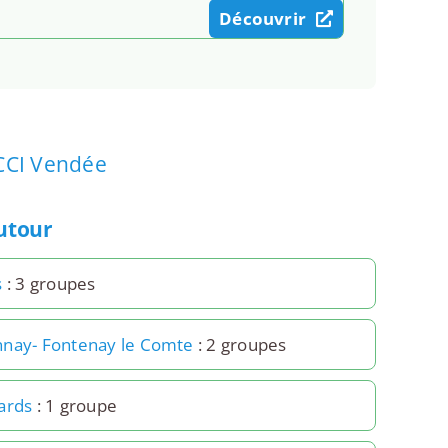
Découvrir
CCI Vendée
autour
s
: 3 groupes
nay- Fontenay le Comte
: 2 groupes
ards
: 1 groupe