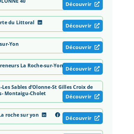
'OLONNE 40
Découvrir
te du Littoral
Découvrir
-sur-Yon
Découvrir
preneurs La Roche-sur-Yon
Découvrir
es Sables d’Olonne-St Gilles Croix de
rs- Montaigu-Cholet
Découvrir
La roche sur yon
Découvrir