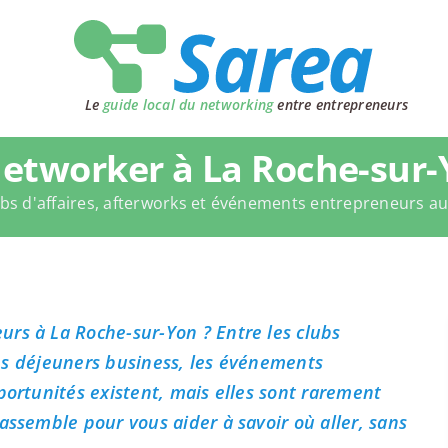
Le
guide local du networking
entre entrepreneurs
etworker à La Roche-sur-
bs d'affaires, afterworks et événements entrepreneurs a
rs à La Roche-sur-Yon ? Entre les clubs
 les déjeuners business, les événements
portunités existent, mais elles sont rarement
assemble pour vous aider à savoir où aller, sans