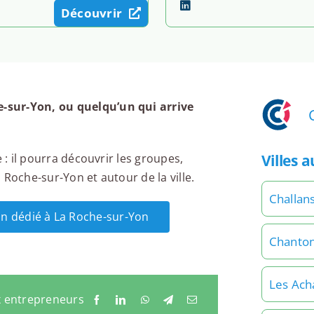
Découvrir
-sur-Yon, ou quelqu’un qui arrive
Villes 
 : il pourra découvrir les groupes,
Roche-sur-Yon et autour de la ville.
Challan
dIn dédié à La Roche-sur-Yon
Chanton
Les Ach
x entrepreneurs