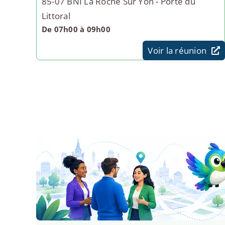
85-07 BNI La Roche Sur Yon - Porte du
Littoral
De 07h00 à 09h00
Voir la réunion