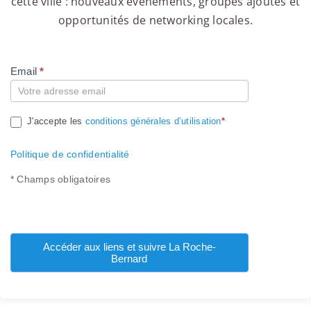
cette ville : nouveaux événements, groupes ajoutés et
opportunités de networking locales.
Email
*
Compte
J'accepte les
conditions générales d’utilisation
*
Politique de confidentialité
* Champs obligatoires
Accéder aux liens et suivre La Roche-
Bernard