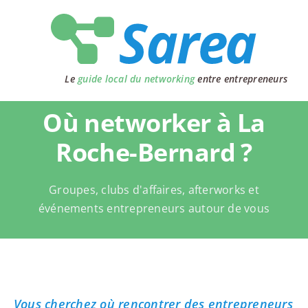
Passer
au
contenu
Le
guide local du networking
entre entrepreneurs
Où networker à La
Roche-Bernard ?
Groupes, clubs d'affaires, afterworks et
événements entrepreneurs autour de vous
Vous cherchez où rencontrer des entrepreneurs