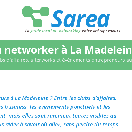
Le
guide local du networking
entre entrepreneurs
 networker à La Madelein
bs d'affaires, afterworks et événements entrepreneurs a
rs à La Madeleine ? Entre les clubs d’affaires,
ers business, les événements ponctuels et les
nt, mais elles sont rarement toutes visibles au
 aider à savoir où aller, sans perdre du temps