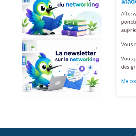
Made
Afterw
ponctu
auprè
Vous r
Vous p
des g
Me con