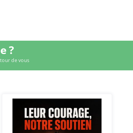
e ?
utour de vous