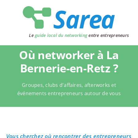
Passer
au
contenu
Le
guide local du networking
entre entrepreneurs
Où networker à La
Bernerie-en-Retz ?
Groupes, clubs d'affaires, afterworks et
événements entrepreneurs autour de vous
Vous cherchez où rencontrer des entrepreneurs