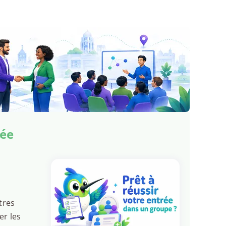
sée
tres
er les