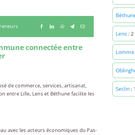
Béthun
preneurs
Lens
: 2
ommune connectée entre
Lomme
er
Obling
sé de commerce, services, artisanat,
Seclin
: 
n entre Lille, Lens et Béthune facilite les
eau avec les acteurs économiques du Pas-