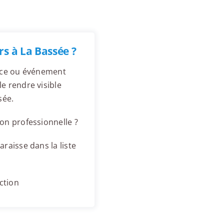
s à La Bassée ?
ence ou événement
e rendre visible
sée.
on professionnelle ?
raisse dans la liste
ction