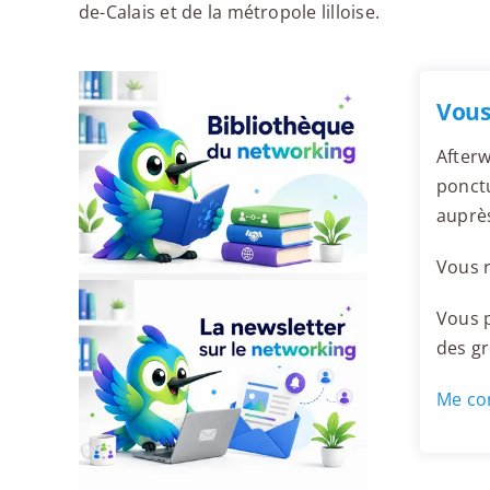
de-Calais et de la métropole lilloise.
Vous
Afterw
ponctu
auprè
Vous r
Vous p
des g
Me con