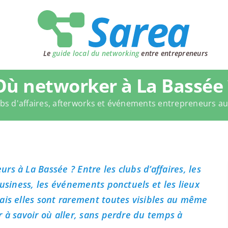
Le
guide local du networking
entre entrepreneurs
Où networker à La Bassée 
bs d'affaires, afterworks et événements entrepreneurs a
s à La Bassée ? Entre les clubs d’affaires, les
business, les événements ponctuels et les lieux
ais elles sont rarement toutes visibles au même
 à savoir où aller, sans perdre du temps à