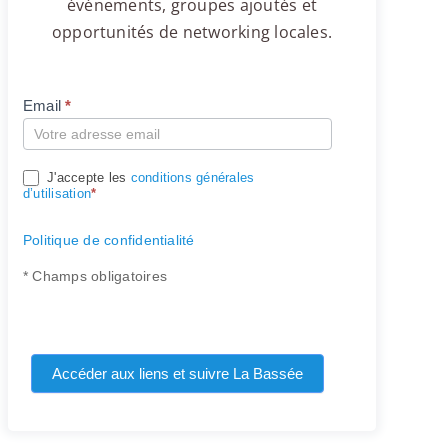
événements, groupes ajoutés et
opportunités de networking locales.
Email
*
Compte
J'accepte les
conditions générales
d’utilisation
*
Politique de confidentialité
* Champs obligatoires
Accéder aux liens et suivre La Bassée