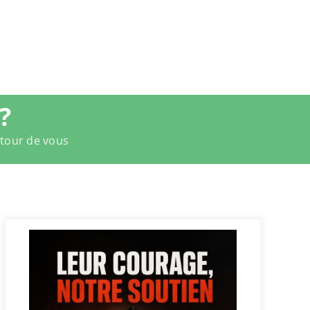
?
utour de vous