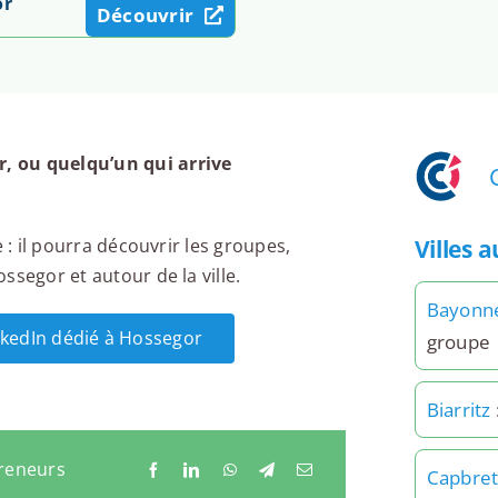
or
Découvrir
, ou quelqu’un qui arrive
Villes 
 : il pourra découvrir les groupes,
ssegor et autour de la ville.
Bayonn
inkedIn dédié à Hossegor
groupe
Biarritz
preneurs
Capbre