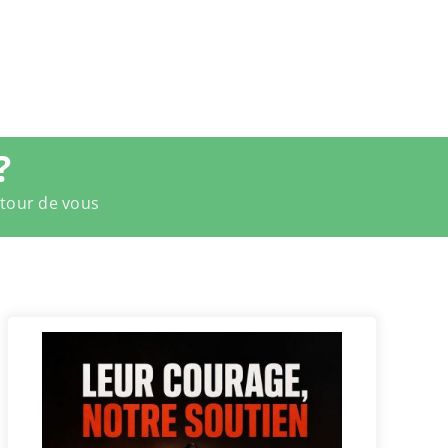
?
utour de vous