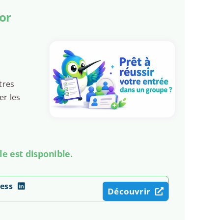
or
tres
er les
le est disponible.
ess
Découvrir