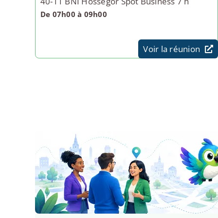
40-11 BNI Hossegor Spot Business 7 h
De 07h00 à 09h00
Voir la réunion