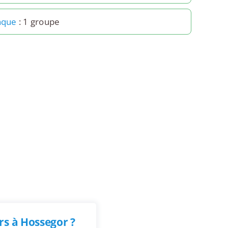
anque
: 1 groupe
s à Hossegor ?