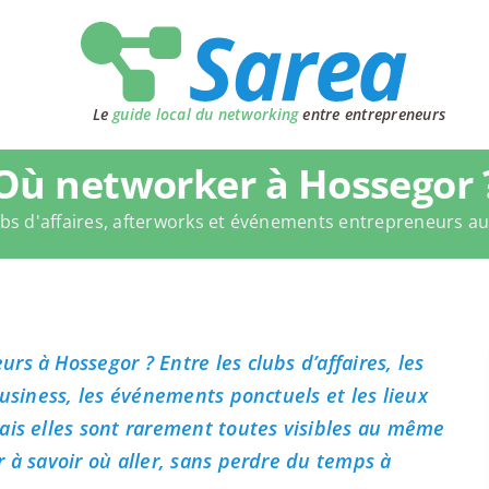
Le
guide local du networking
entre entrepreneurs
Où networker à Hossegor 
bs d'affaires, afterworks et événements entrepreneurs a
s à Hossegor ? Entre les clubs d’affaires, les
business, les événements ponctuels et les lieux
ais elles sont rarement toutes visibles au même
 à savoir où aller, sans perdre du temps à