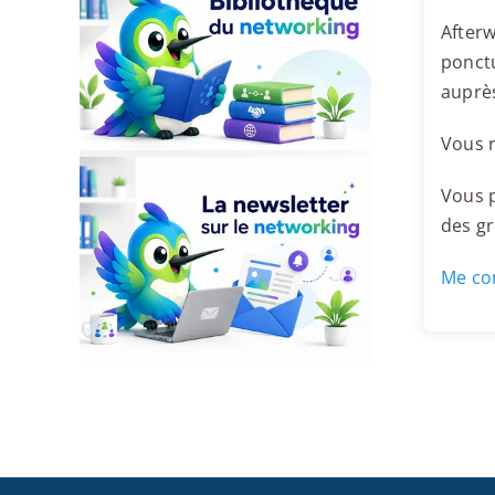
Afterw
ponctu
auprè
Vous r
Vous p
des g
Me con