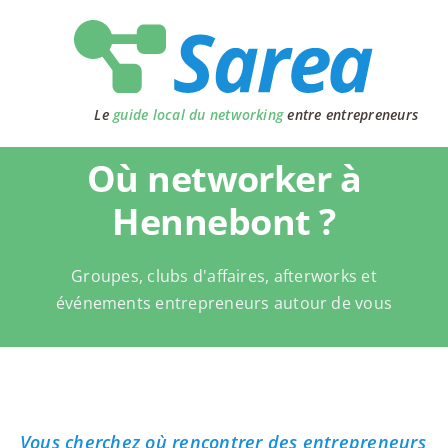
Passer
au
contenu
Le
guide local du networking
entre entrepreneurs
Où networker à
Hennebont ?
Groupes, clubs d'affaires, afterworks et
événements entrepreneurs autour de vous
Vous cherchez où rencontrer des entrepreneurs