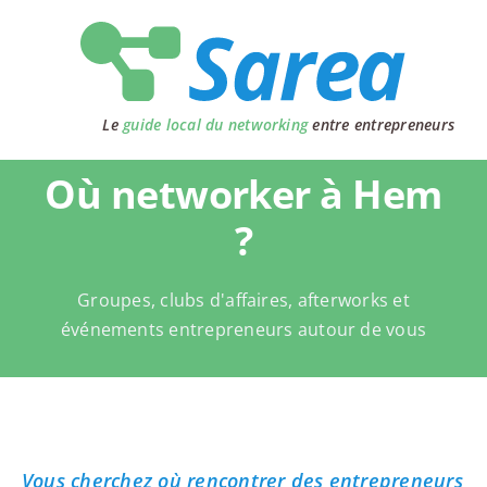
Passer
au
contenu
Le
guide local du networking
entre entrepreneurs
Où networker à Hem
?
Groupes, clubs d'affaires, afterworks et
événements entrepreneurs autour de vous
Vous cherchez où rencontrer des entrepreneurs