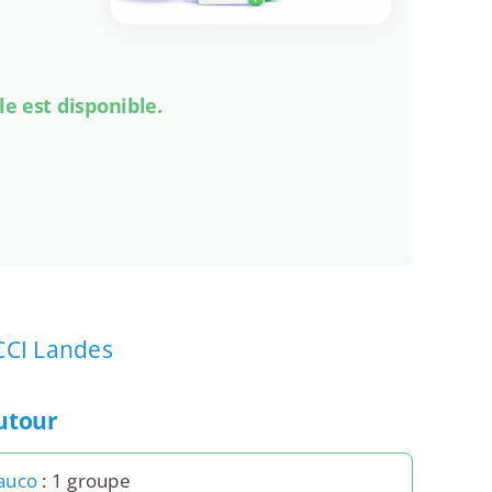
le est disponible.
CCI Landes
autour
auco
: 1 groupe