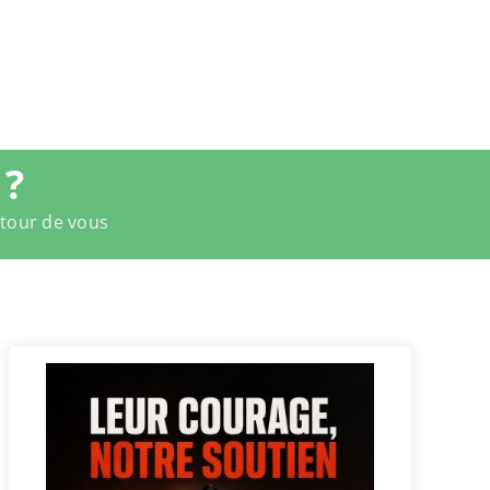
 ?
utour de vous