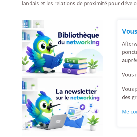
landais et les relations de proximité pour dével
Vous
Afterw
ponctu
auprè
Vous r
Vous p
des g
Me con