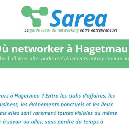
Le
guide local du networking
entre entrepreneurs
ù networker à Hagetmau
bs d'affaires, afterworks et événements entrepreneurs a
rs à Hagetmau ? Entre les clubs d’affaires, les
business, les événements ponctuels et les lieux
ais elles sont rarement toutes visibles au même
 à savoir où aller, sans perdre du temps à