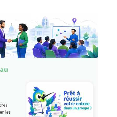
mau
tres
er les