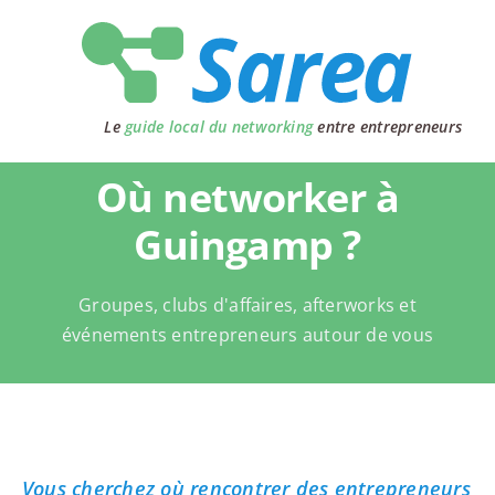
Passer
au
contenu
Le
guide local du networking
entre entrepreneurs
Où networker à
Guingamp ?
Groupes, clubs d'affaires, afterworks et
événements entrepreneurs autour de vous
Vous cherchez où rencontrer des entrepreneurs