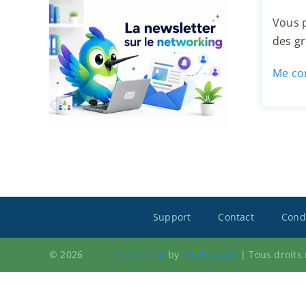
Vous p
des g
Me con
Support
Contact
Condi
© 2026
Sarea.app
by
Pixelsquare
|
Tous droits