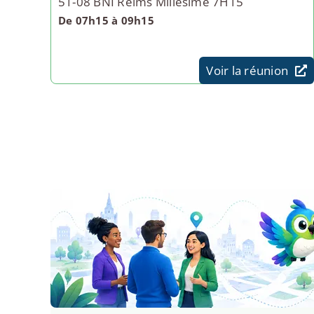
51-08 BNI Reims Millésime 7H15
De 07h15 à 09h15
Voir la réunion