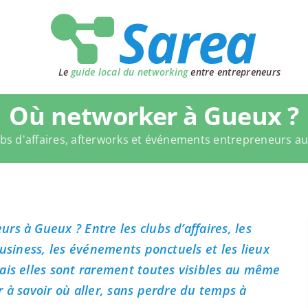
Le
guide local du networking
entre entrepreneurs
Où networker à Gueux ?
bs d'affaires, afterworks et événements entrepreneurs a
s à Gueux ? Entre les clubs d’affaires, les
business, les événements ponctuels et les lieux
ais elles sont rarement toutes visibles au même
 à savoir où aller, sans perdre du temps à