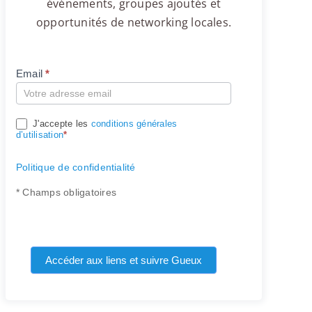
événements, groupes ajoutés et
opportunités de networking locales.
Email
*
Compte
J'accepte les
conditions générales
d’utilisation
*
Politique de confidentialité
* Champs obligatoires
Accéder aux liens et suivre Gueux