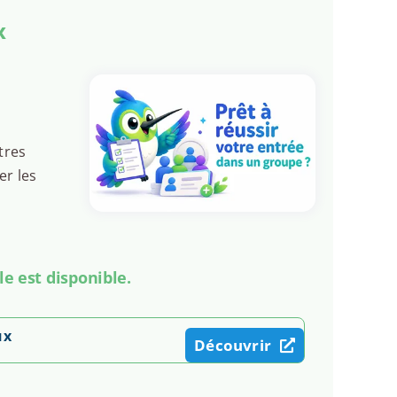
x
tres
er les
le est disponible.
ux
Découvrir