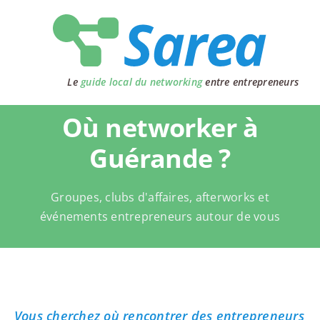
Passer
au
contenu
Le
guide local du networking
entre entrepreneurs
Où networker à
Guérande ?
Groupes, clubs d'affaires, afterworks et
événements entrepreneurs autour de vous
Vous cherchez où rencontrer des entrepreneurs