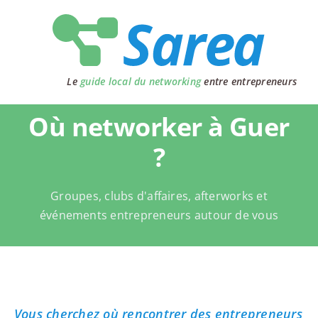
Passer
au
contenu
Le
guide local du networking
entre entrepreneurs
Où networker à Guer
?
Groupes, clubs d'affaires, afterworks et
événements entrepreneurs autour de vous
Vous cherchez où rencontrer des entrepreneurs