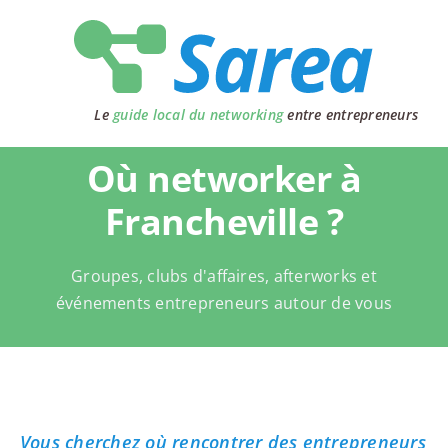
Passer
au
contenu
Le
guide local du networking
entre entrepreneurs
Où networker à
Francheville ?
Groupes, clubs d'affaires, afterworks et
événements entrepreneurs autour de vous
Vous cherchez où rencontrer des entrepreneurs