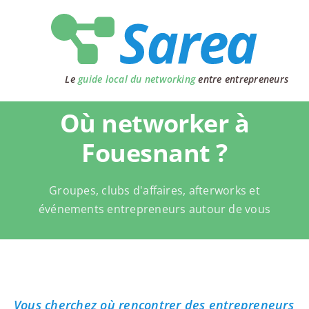
Passer
au
contenu
Le
guide local du networking
entre entrepreneurs
Où networker à
Fouesnant ?
Groupes, clubs d'affaires, afterworks et
événements entrepreneurs autour de vous
Vous cherchez où rencontrer des entrepreneurs