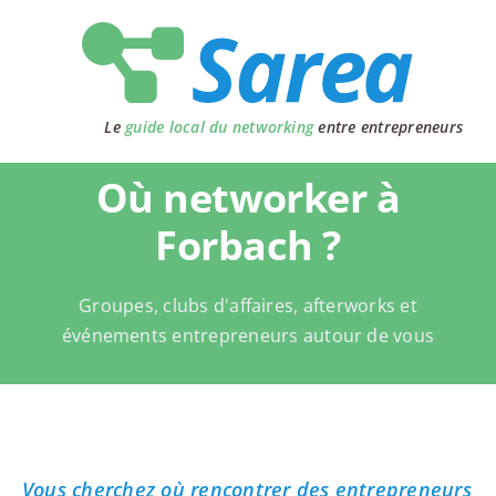
Passer
au
contenu
Le
guide local du networking
entre entrepreneurs
Où networker à
Forbach ?
Groupes, clubs d'affaires, afterworks et
événements entrepreneurs autour de vous
Vous cherchez où rencontrer des entrepreneurs