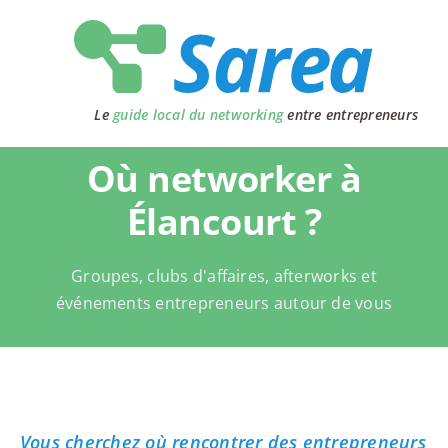
Passer
au
contenu
Le
guide local du networking
entre entrepreneurs
Où networker à
Élancourt ?
Groupes, clubs d'affaires, afterworks et
événements entrepreneurs autour de vous
Vous cherchez où rencontrer des entrepreneurs