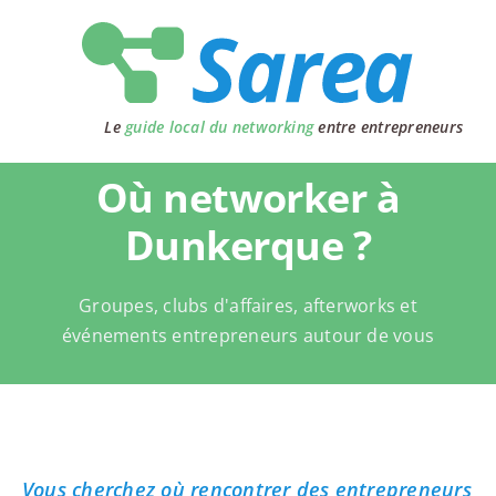
Passer
au
contenu
Le
guide local du networking
entre entrepreneurs
Où networker à
Dunkerque ?
Groupes, clubs d'affaires, afterworks et
événements entrepreneurs autour de vous
Vous cherchez où rencontrer des entrepreneurs