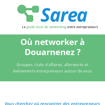
Passer
au
contenu
Le
guide local du networking
entre entrepreneurs
Où networker à
Douarnenez ?
Groupes, clubs d'affaires, afterworks et
événements entrepreneurs autour de vous
Vous cherchez où rencontrer des entrepreneurs