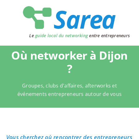
Passer
au
contenu
Le
guide local du networking
entre entrepreneurs
Où networker à Dijon
?
Groupes, clubs d'affaires, afterworks et
événements entrepreneurs autour de vous
Vous cherchez où rencontrer des entrepreneurs